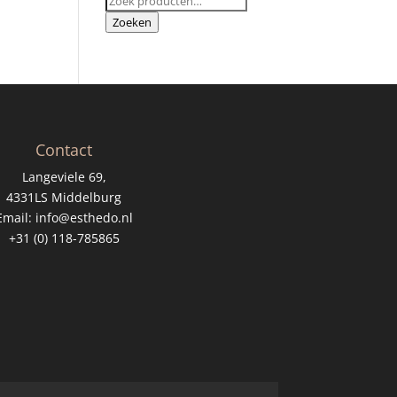
naar:
Zoeken
Contact
Langeviele 69,
4331LS Middelburg
Email:
info@esthedo.nl
+31 (0) 118-785865