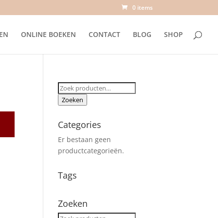
0 items
EN
ONLINE BOEKEN
CONTACT
BLOG
SHOP
Zoeken
naar:
Zoeken
Categories
Er bestaan geen
productcategorieën.
Tags
Zoeken
Zoeken