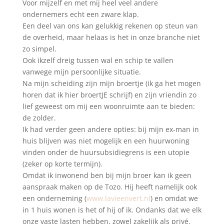
Voor mijzelf en met mij heel veel andere
ondernemers echt een zware klap.
Een deel van ons kan gelukkig rekenen op steun van
de overheid, maar helaas is het in onze branche niet
zo simpel.
Ook ikzelf dreig tussen wal en schip te vallen
vanwege mijn persoonlijke situatie.
Na mijn scheiding zijn mijn broertje (ik ga het mogen
horen dat ik hier broertJE schrijf) en zijn vriendin zo
lief geweest om mij een woonruimte aan te bieden:
de zolder.
Ik had verder geen andere opties: bij mijn ex-man in
huis blijven was niet mogelijk en een huurwoning
vinden onder de huursubsidiegrens is een utopie
(zeker op korte termijn).
Omdat ik inwonend ben bij mijn broer kan ik geen
aanspraak maken op de Tozo. Hij heeft namelijk ook
een onderneming (
www.lavieenvert.nl
) en omdat we
in 1 huis wonen is het of hij of ik. Ondanks dat we elk
onze vaste lasten hebben, zowel zakelijk als privé.