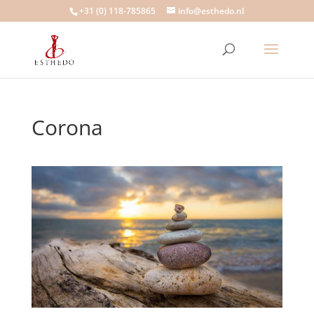
+31 (0) 118-785865
info@esthedo.nl
Corona